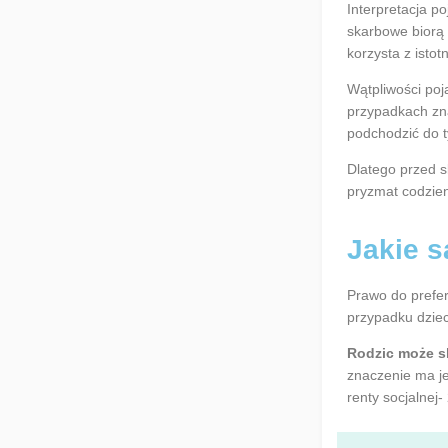
Interpretacja p
skarbowe biorą 
korzysta z isto
Wątpliwości poj
przypadkach zna
podchodzić do t
Dlatego przed 
pryzmat codzie
Jakie s
Prawo do prefere
przypadku dzieci
Rodzic może sk
znaczenie ma je
renty socjalnej-