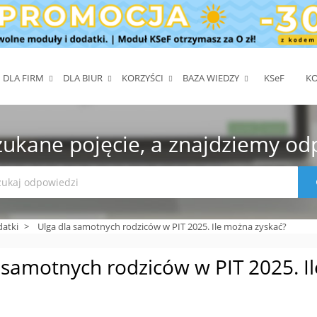
DLA FIRM
DLA BIUR
KORZYŚCI
BAZA WIEDZY
KS
e
F
K
zukane pojęcie, a znajdziemy od
datki
>
Ulga dla samotnych rodziców w PIT 2025. Ile można zyskać?
 samotnych rodziców w PIT 2025. I