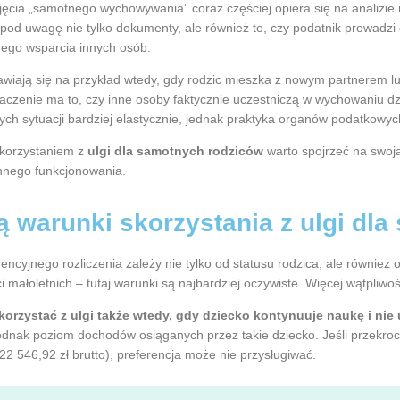
ojęcia „samotnego wychowywania” coraz częściej opiera się na analizie r
pod uwagę nie tylko dokumenty, ale również to, czy podatnik prowadz
tnego wsparcia innych osób.
awiają się na przykład wtedy, gdy rodzic mieszka z nowym partnerem lu
czenie ma to, czy inne osoby faktycznie uczestniczą w wychowaniu dzi
ych sytuacji bardziej elastycznie, jednak praktyka organów podatkowy
skorzystaniem z
ulgi dla samotnych rodziców
warto spojrzeć na swoją 
nnego funkcjonowania.
ą warunki skorzystania z ulgi dl
ncyjnego rozliczenia zależy nie tylko od statusu rodzica, ale również od
 małoletnich – tutaj warunki są najbardziej oczywiste. Więcej wątpliwoś
orzystać z ulgi także wtedy, gdy dziecko kontynuuje naukę i nie 
dnak poziom dochodów osiąganych przez takie dziecko. Jeśli przekroc
 22 546,92 zł brutto), preferencja może nie przysługiwać.