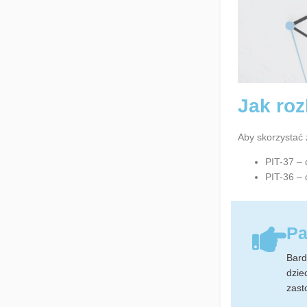
Jak roz
Aby skorzystać 
PIT-37 –
PIT-36 – 
Pa
Bard
dzie
zast