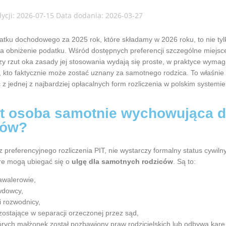
dycji: 2026-07-15 Data dodania: 2026-03-27
atku dochodowego za 2025 rok, które składamy w 2026 roku, to nie tyl
a obniżenie podatku. Wśród dostępnych preferencji szczególne miejs
y rzut oka zasady jej stosowania wydają się proste, w praktyce wyma
, kto faktycznie może zostać uznany za samotnego rodzica.
To właśnie 
 z jednej z najbardziej opłacalnych form rozliczenia w polskim system
st osoba samotnie wychowująca d
sów?
z preferencyjnego rozliczenia PIT, nie wystarczy formalny status cywil
óre mogą ubiegać się o
ulgę dla samotnych rodziców
. Są to:
kawalerowie,
 wdowcy,
i rozwodnicy,
ostające w separacji orzeczonej przez sąd,
órych małżonek został pozbawiony praw rodzicielskich lub odbywa kar