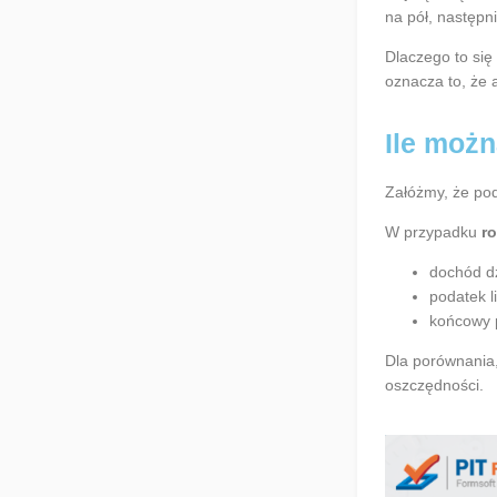
na pół, następn
Dlaczego to się
oznacza to, że
Ile moż
Załóżmy, że po
W przypadku
ro
dochód dz
podatek l
końcowy 
Dla porównania,
oszczędności.