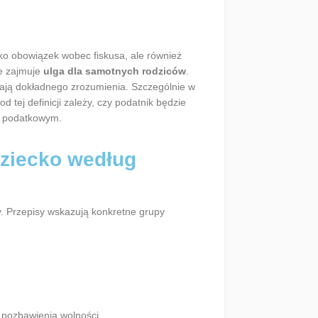
ko obowiązek wobec fiskusa, ale również
ce zajmuje
ulga dla samotnych rodziców
.
gają dokładnego zrozumienia. Szczególnie w
od tej definicji zależy, czy podatnik będzie
ie podatkowym.
ziecko według
ny. Przepisy wskazują konkretne grupy
ę pozbawienia wolności.