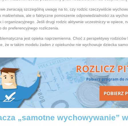
e zwracają szczególną uwagę na to, czy rodzic rzeczywiście wychowuj
k małżeństwa, ale o faktyczne ponoszenie odpowiedzialności za wych
k i organizacyjnego. Jeśli drugi rodzic aktywnie uczestniczy w opiece
do preferencyjnego rozliczenia.
oblematyczna jest opieka naprzemienna. Choć z perspektywy rodziców 
je, że w takim modelu żaden z opiekunów nie wychowuje dziecka samot
acza „samotne wychowywanie” w