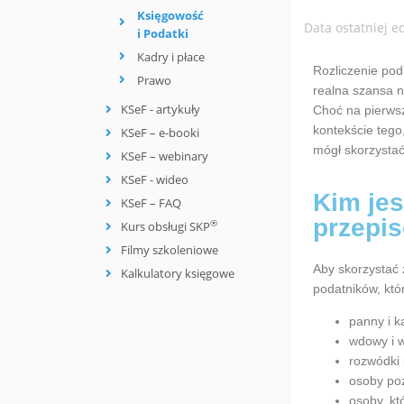
Księgowość
Data ostatniej e
i Podatki
Kadry i płace
Rozliczenie pod
Prawo
realna szansa n
KSeF - artykuły
Choć na pierwsz
kontekście tego
KSeF – e-booki
mógł skorzystać
KSeF – webinary
KSeF - wideo
Kim je
KSeF – FAQ
przepi
®
Kurs obsługi SKP
Filmy szkoleniowe
Aby skorzystać 
Kalkulatory księgowe
podatników, kt
panny i 
wdowy i
rozwódki 
osoby poz
osoby, kt