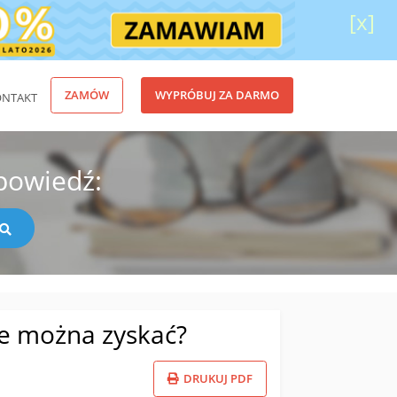
[x]
ZAMÓW
WYPRÓBUJ ZA DARMO
ONTAKT
powiedź:
le można zyskać?
DRUKUJ PDF