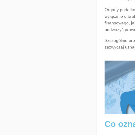
Organy podatkow
wyłącznie o bra
finansowego, ja
podważyć prawo 
Szczególnie pr
zazwyczaj uzna
Co ozn