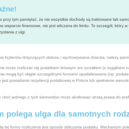
żne!
o przy tym pamiętać, że nie wszystkie dochody są traktowane tak samo
tne wsparcie finansowe, nie jest wliczana do limitu. To szczegół, który
ystania z ulgi.
nia kryteriów dotyczących statusu i wychowywania dziecka, należy pa
nie może rozliczać się podatkiem liniowym ani ryczałtem (z wyjątkiem
nie mogą być objęte szczególnymi formami opodatkowania (np. podat
 jest posiadanie rezydencji podatkowej w Polsce lub spełnienie waru
 choć jednego z tych elementów może skutkować utratą prawa do pref
m polega ulga dla samotnych rod
tą tej formy rozliczenia jest sposób obliczania podatku. Mechanizm pol