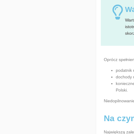
Wa
Wart
isto
skorz
Oprócz spełnie
podatnik 
dochody 
konieczne
Polski.
Niedopilnowanie
Na czy
Największą zale