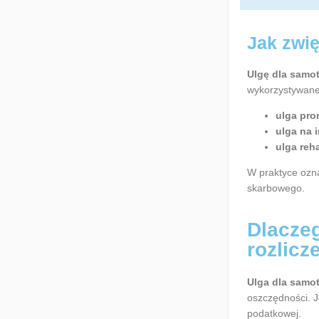
Jak zwi
Ulgę dla samo
wykorzystywane
ulga pro
ulga na i
ulga reha
W praktyce ozna
skarbowego.
Dlaczeg
rozlicz
Ulga dla samot
oszczędności. J
podatkowej.