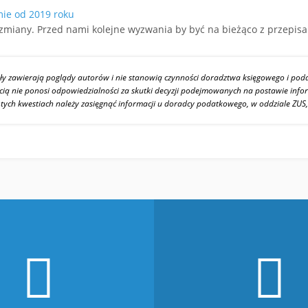
ie od 2019 roku
zmiany. Przed nami kolejne wyzwania by być na bieżąco z przepi
ały zawierają poglądy autorów i nie stanowią czynności doradztwa księgowego i po
ią nie ponosi odpowiedzialności za skutki decyzji podejmowanych na postawie inf
W tych kwestiach należy zasięgnąć informacji u doradcy podatkowego, w oddziale ZUS