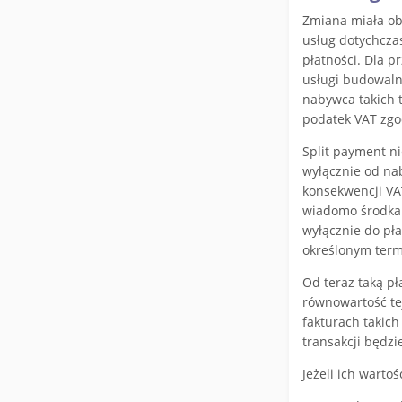
Zmiana miała ob
usług dotychcza
płatności. Dla pr
usługi budowalne
nabywca takich t
podatek VAT zgo
Split payment ni
wyłącznie od na
konsekwencji VAT
wiadomo środka
wyłącznie do pł
określonym term
Od teraz taką pł
równowartość te
fakturach takich
transakcji będzi
Jeżeli ich warto