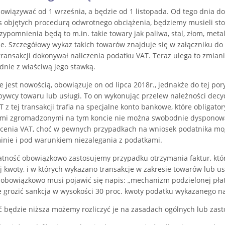
owiązywać od 1 września, a będzie od 1 listopada. Od tego dnia do
s objętych procedurą odwrotnego obciążenia, będziemy musieli s
zypomnienia będą to m.in. takie towary jak paliwa, stal, złom, metale
. Szczegółowy wykaz takich towarów znajduje się w załączniku do 
ransakcji dokonywał naliczenia podatku VAT. Teraz ulega to zmiani
dnie z właściwą jego stawką.
e jest nowością, obowiązuje on od lipca 2018r., jednakże do tej por
bywcy towaru lub usługi. To on wykonując przelew należności decyd
 z tej transakcji trafia na specjalne konto bankowe, które obligato
mi zgromadzonymi na tym koncie nie można swobodnie dysponować
acenia VAT, choć w pewnych przypadkach na wniosek podatnika mo
inie i pod warunkiem niezalegania z podatkami.
atność obowiązkowo zastosujemy przypadku otrzymania faktur, który
j kwoty, i w których wykazano transakcje w zakresie towarów lub 
 obowiązkowo musi pojawić się napis: „mechanizm podzielonej płatn
e grozić sankcja w wysokości 30 proc. kwoty podatku wykazanego na
ść będzie niższa możemy rozliczyć je na zasadach ogólnych lub za