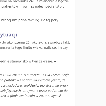
ymi na rachunku VAT, a mianowicie będzie
trahentów – również należności z tytułu
ięcej niż jedną fakturę. Do tej pory
ytuacji
o ukończenia 26 roku życia, świadczy fakt,
ończenia tego limitu wieku, naliczać im czy
zednie stanowisko w tym zakresie. A
a 16.08.2019 r. o numerze ID 19457258 uległo
 płatników i podatników istotne jest to, że
cy nakładczej, spółdzielczego stosunku pracy
ób fizycznych, otrzymane przez podatnika do
28 zł (limit zwolnienia w 2019 r. wynosi