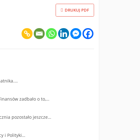
DRUKUJ PDF
datnika.…
 Finansów zadbało o to,…
cznia pozostało jeszcze…
y i Polityki…