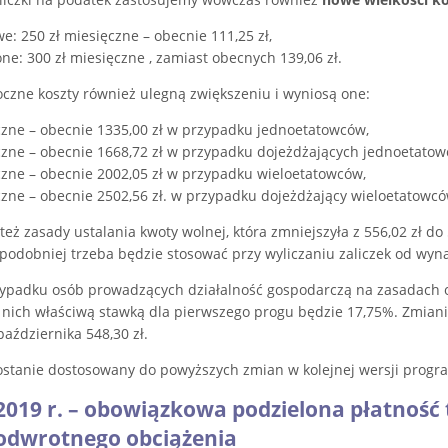
: 250 zł miesięczne – obecnie 111,25 zł,
e: 300 zł miesięczne , zamiast obecnych 139,06 zł.
oczne koszty również ulegną zwiększeniu i wyniosą one:
czne – obecnie 1335,00 zł w przypadku jednoetatowców,
czne – obecnie 1668,72 zł w przypadku dojeżdżających jednoetatow
czne – obecnie 2002,05 zł w przypadku wieloetatowców,
czne – obecnie 2502,56 zł. w przypadku dojeżdżający wieloetatowcó
też zasady ustalania kwoty wolnej, która zmniejszyła z 556,02 zł do 5
podobniej trzeba będzie stosować przy wyliczaniu zaliczek od wyn
ypadku osób prowadzących działalność gospodarczą na zasadach o
 nich właściwą stawką dla pierwszego progu będzie 17,75%. Zmiani
aździernika 548,30 zł.
stanie dostosowany do powyższych zmian w kolejnej wersji progr
 2019 r. – obowiązkowa podzielona płatność
odwrotnego obciążenia