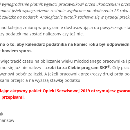
i wynagrodzenie płatnik wypłaci pracownikowi przed ukończeniem przez 
omiast jeżeli wynagrodzenie zostanie wypłacone po ukończeniu 26 roku ż
zaliczkę na podatek. Analogicznie płatnik zachowa się w sytuacji prze
nad kolejną zmianą w programie dostosowująca do powyższego sta
zy podatek ma zostać naliczony czy też nie.
no o to, aby kalendarz podatnika na koniec roku był odpowiedn
t bowiem sporo.
z więc tracić czasu na obliczanie wieku młodocianego pracownika i
®
a mu się już nie należy –
zrobi to za Ciebie program SKP
. Gdy prac
wznowi pobór zaliczki. A jeżeli pracownik przekroczy drugi próg 
isami przejścia na wyższą stawkę podatku.
dając aktywny pakiet Opieki Serwisowej 2019 otrzymujesz gwaran
 przepisami.
uk
finansów