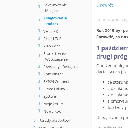
Fakturowanie
Powrót
i Magazyn
Księgowanie
Data ostatniej e
i Podatki
Rok 2019 był pe
VAT i JPK
Sprawdź, co now
Płace i ZUS
Plan Kont
1 paździer
Środki trwałe
drugi próg
i Wyposażenie
Obniżeniu ulegn
Przejazdy i Delegacje
dacie, takich jak:
Kontrahenci
SKP24 Connect
ze stosunk
z działaln
Firma i Biuro
z działaln
System
z emerytur
Moje konto
lub też z 
Nowy Rok
do wyliczania p
Porady ekspertów
KSeF - artykuły
Do wyliczania z