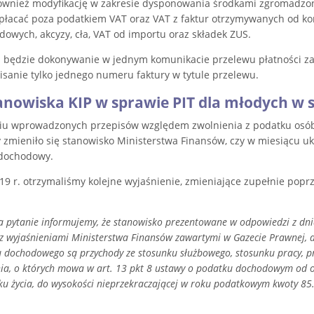
nież modyfikację w zakresie dysponowania środkami zgromadzon
płacać poza podatkiem VAT oraz VAT z faktur otrzymywanych od kon
owych, akcyzy, cła, VAT od importu oraz składek ZUS.
 będzie dokonywanie w jednym komunikacie przelewu płatności za w
isanie tylko jednego numeru faktury w tytule przelewu.
nowiska KIP w sprawie PIT dla młodych w s
u wprowadzonych przepisów względem zwolnienia z podatku osób d
y zmieniło się stanowisko Ministerstwa Finansów, czy w miesiącu uk
 dochodowy.
9 r. otrzymaliśmy kolejne wyjaśnienie, zmieniające zupełnie popr
 pytanie informujemy, że stanowisko prezentowane w odpowiedzi z dni
z wyjaśnieniami Ministerstwa Finansów zawartymi w Gazecie Prawnej, dla
 dochodowego są przychody ze stosunku służbowego, stosunku pracy, pra
ia, o których mowa w art. 13 pkt 8 ustawy o podatku dochodowym od os
u życia, do wysokości nieprzekraczającej w roku podatkowym kwoty 85.5