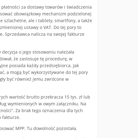
 płatności za dostawy towarów i świadczenia
tosować obowiązkowy mechanizm podzielonej
 szlachetne, ale i tablety, smartfony, a także
zmienionej ustawy o VAT. Do tej pory to
e. Sprzedawca nalicza na swojej fakturze
y decyzja o jego stosowaniu należała
ował, że zastosuje tę procedurę, w
ryjne posiada każdy przedsiębiorca. Jak
, a mogą być wykorzystywane do tej pory
gły być również jemu zwrócone w
ch wartość brutto przekracza 15 tys. zł lub
usług wymienionych w owym załączniku. Na
ości”. Za brak tego oznaczenia dla tych
 fakturze.
stosować MPP. Tu dowolność pozostała.