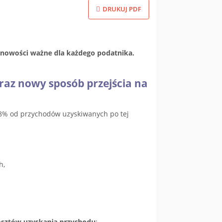
DRUKUJ PDF
e nowości ważne dla każdego podatnika.
oraz nowy sposób przejścia na
8% od przychodów uzyskiwanych po tej
h,
osztów uzyskania przychodu
: