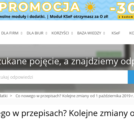
DLA FIRM
DLA BIUR
KORZYŚCI
BAZA WIEDZY
KS
e
F
K
zukane pojęcie, a znajdziemy od
datki
>
Co nowego w przepisach? Kolejne zmiany od 1 października 2019 r.
o w przepisach? Kolejne zmiany o