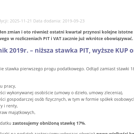
dycji: 2025-11-21 Data dodania: 2019-09-23
łen zmian i oto również ostatni kwartał przynosi kolejne istotn
ego w rozliczeniach PIT i VAT zacznie już wkrótce obowiązywać.
nik 2019r. – niższa stawka PIT, wyższe KUP 
ie stawka pierwszego progu podatkowego. Odtąd zamiast stawki 1
u pracy,
ości wykonywanej osobiście (umowy o dzieło, umowy zlecenia),
ości gospodarczej osób fizycznych, w tym w formie spółek osobowyc
y i renty,
praw majątkowych,
odatku
zastosujemy obniżoną stawkę 17%
.
aliczki na podatek zastosujemy wówczas również
nowe wielkości k