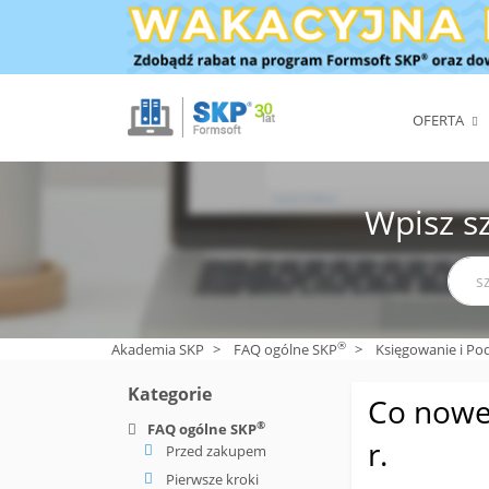
OFERTA
Wpisz s
®
Akademia SKP
>
FAQ ogólne SKP
>
Księgowanie i Po
Kategorie
Co noweg
®
FAQ ogólne SKP
r.
Przed zakupem
Pierwsze kroki