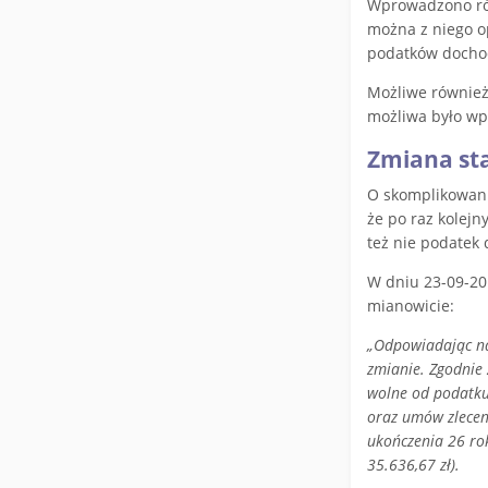
Wprowadzono rów
można z niego o
podatków dochod
Możliwe również
możliwa było wp
Zmiana sta
O skomplikowani
że po raz kolejn
też nie podatek
W dniu 23-09-201
mianowicie:
„Odpowiadając na
zmianie. Zgodnie 
wolne od podatku
oraz umów zlecen
ukończenia 26 rok
35.636,67 zł).