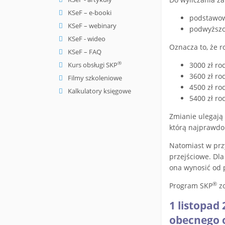
KSeF – e-booki
podstawowe
KSeF – webinary
podwyższon
KSeF - wideo
Oznacza to, że r
KSeF – FAQ
®
Kurs obsługi SKP
3000 zł ro
3600 zł ro
Filmy szkoleniowe
4500 zł ro
Kalkulatory księgowe
5400 zł ro
Zmianie ulegają 
którą najprawdo
Natomiast w prz
przejściowe. Dla
ona wynosić od p
®
Program SKP
zo
1 listopad
obecnego 