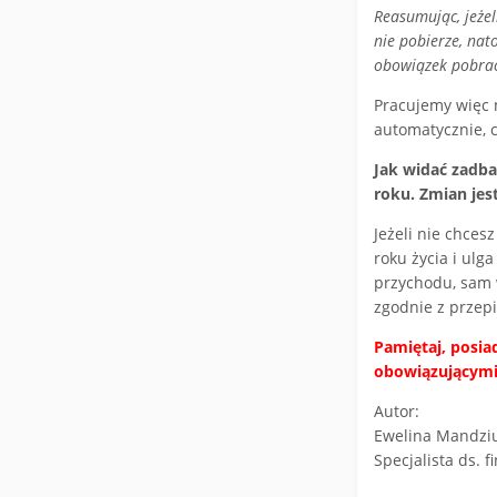
Reasumując, jeżel
nie pobierze, nat
obowiązek pobrać 
Pracujemy więc 
automatycznie, c
Jak widać zadba
roku. Zmian jes
Jeżeli nie chces
roku życia i ulg
przychodu, sam 
zgodnie z przep
Pamiętaj, posia
obowiązującymi
Autor:
Ewelina Mandzi
Specjalista ds. 