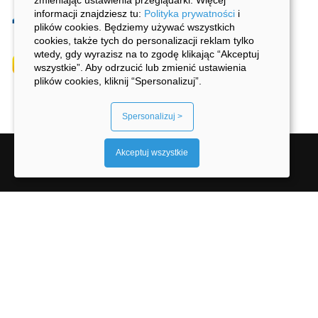
zmieniając ustawienia przeglądarki. Więcej
informacji znajdziesz tu:
Polityka prywatności
i
plików cookies. Będziemy używać wszystkich
cookies, także tych do personalizacji reklam tylko
wtedy, gdy wyrazisz na to zgodę klikając “Akceptuj
wszystkie”. Aby odrzucić lub zmienić ustawienia
plików cookies, kliknij “Spersonalizuj”.
Spersonalizuj >
Akceptuj wszystkie
2026 © Wszystkie prawa zastrzeżone.
×