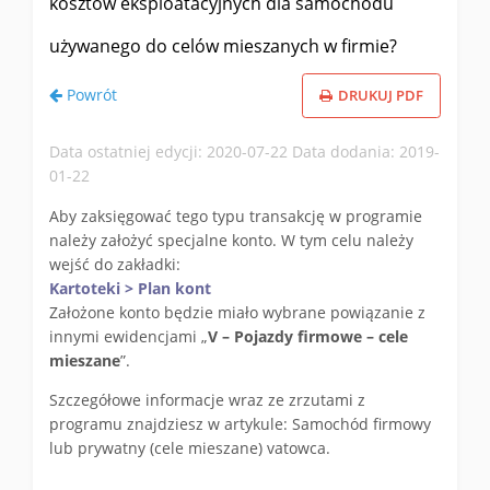
kosztów eksploatacyjnych dla samochodu
używanego do celów mieszanych w firmie?
Powrót
DRUKUJ PDF
Data ostatniej edycji: 2020-07-22 Data dodania: 2019-
01-22
Aby zaksięgować tego typu transakcję w programie
należy założyć specjalne konto. W tym celu należy
wejść do zakładki:
Kartoteki > Plan kont
Założone konto będzie miało wybrane powiązanie z
innymi ewidencjami „
V – Pojazdy firmowe – cele
mieszane
”.
Szczegółowe informacje wraz ze zrzutami z
programu znajdziesz w artykule: Samochód firmowy
lub prywatny (cele mieszane) vatowca.