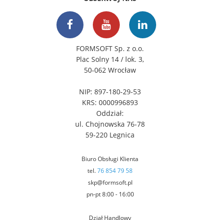
FORMSOFT Sp. z o.o.
Plac Solny 14 / lok. 3,
50-062 Wrocław
NIP: 897-180-29-53
KRS: 0000996893
Oddział:
ul. Chojnowska 76-78
59-220 Legnica
Biuro Obsługi Klienta
tel.
76 854 79 58
skp@formsoft.pl
pn-pt 8:00 - 16:00
Dział Handlowy