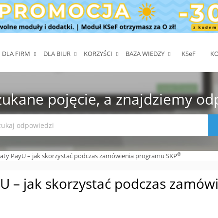
DLA FIRM
DLA BIUR
KORZYŚCI
BAZA WIEDZY
KS
e
F
K
zukane pojęcie, a znajdziemy od
®
aty PayU – jak skorzystać podczas zamówienia programu SKP
yU – jak skorzystać podczas zamów