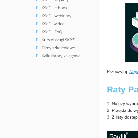
KSeF – e-booki
KSeF – webinary
KSeF - wideo
KSeF – FAQ
®
Kurs obsługi SKP
Filmy szkoleniowe
Kalkulatory księgowe
Przeczytaj:
Najc
Raty P
1. Należy wybra
2. Przejdź do w
3. Z listy dostę