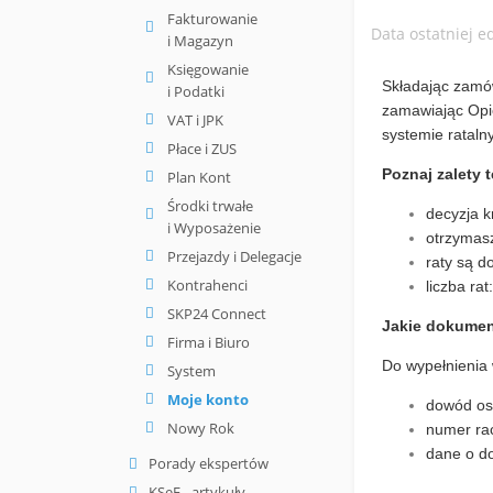
Fakturowanie
Data ostatniej e
i Magazyn
Księgowanie
Składając zamó
i Podatki
zamawiając Opi
VAT i JPK
systemie rataln
Płace i ZUS
Poznaj zalety 
Plan Kont
Środki trwałe
decyzja 
i Wyposażenie
otrzymasz
Przejazdy i Delegacje
raty są d
Kontrahenci
liczba rat
SKP24 Connect
Jakie dokumen
Firma i Biuro
Do wypełnienia 
System
Moje konto
dowód os
Nowy Rok
numer ra
dane o do
Porady ekspertów
KSeF - artykuły