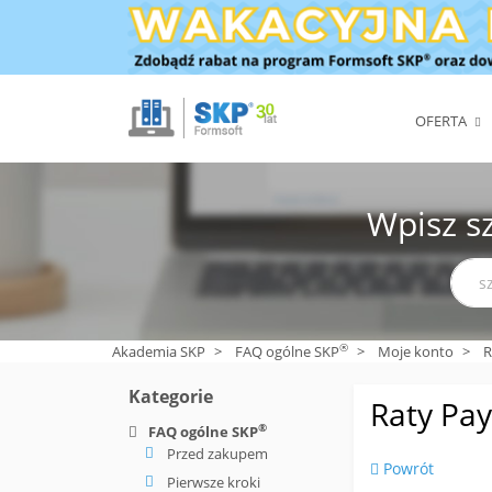
OFERTA
Wpisz s
®
Akademia SKP
>
FAQ ogólne SKP
>
Moje konto
>
R
Kategorie
Raty Pa
®
FAQ ogólne SKP
Przed zakupem
Powrót
Pierwsze kroki