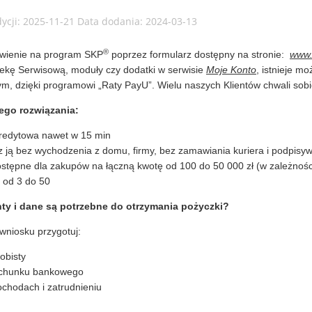
dycji: 2025-11-21 Data dodania: 2024-03-13
®
wienie na program SKP
poprzez formularz dostępny na stronie:
www.
ekę Serwisową, moduły czy dodatki w serwisie
Moje Konto
, istnieje m
ym, dzięki programowi „Raty PayU”. Wielu naszych Klientów chwali sobi
tego rozwiązania:
kredytowa nawet w 15 min
 ją bez wychodzenia z domu, firmy, bez zamawiania kuriera i podpis
ostępne dla zakupów na łączną kwotę od 100 do 50 000 zł (w zależnośc
: od 3 do 50
ty i dane są potrzebne do otrzymania pożyczki?
wniosku przygotuj:
obisty
chunku bankowego
chodach i zatrudnieniu