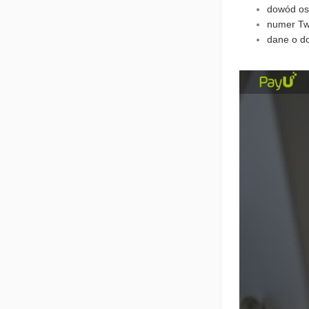
dowód os
numer Tw
dane o do