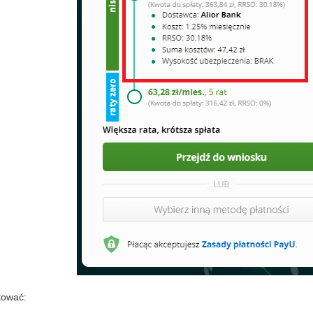
tować: