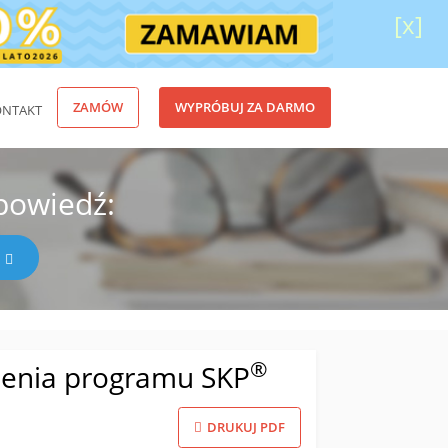
[x]
ZAMÓW
WYPRÓBUJ ZA DARMO
ONTAKT
powiedź:
®
ienia programu SKP
DRUKUJ PDF