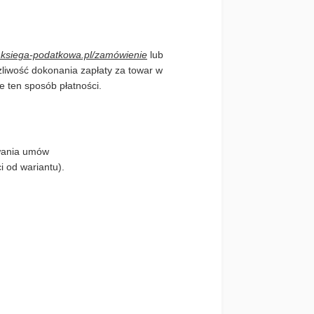
ksiega-podatkowa.pl/zamówienie
lub
ożliwość dokonania zapłaty za towar w
e ten sposób płatności.
ywania umów
i od wariantu).