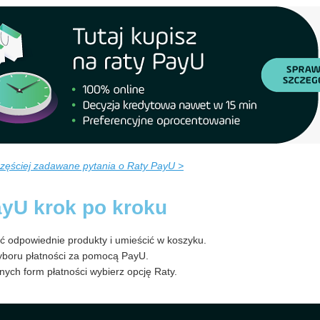
zęściej zadawane pytania o Raty PayU >
ayU krok po kroku
ć odpowiednie produkty i umieścić w koszyku.
yboru płatności za pomocą PayU.
pnych form płatności wybierz opcję Raty.