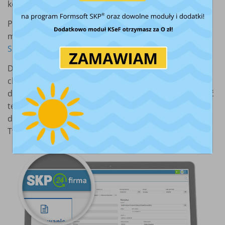
kontrahentów i produktów.
Przeczytaj, jak w codziennej pracy wykorzystasz
możliwości
SKP24 Connect Firma >
Dzięki SKP24 Connect otrzymujesz dostęp do własnej
chmury, z której możesz wystawiać faktury, wysyłać je
do KSeF, a także pobierać faktury zakupowe i oznaczać
te do zaksięgowania. Zyskujesz dostęp do swoich
dokumentów z dowolnego miejsca i szybki kontakt z
Twoim biurem.