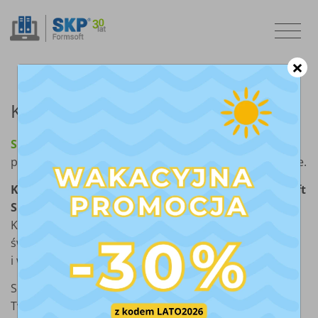
×
KSeF w SKP24 Connect dla firm
SKP24 Connect Firma
to przyjazny, ułatwiający
prowadzenie firmy moduł do wystawiania faktur online.
Kompleksowa usługa on-line do programu Formsoft
SKP
gotowa na KSeF
. Bądź w kontakcie ze swoim
®
Księgowym na okrągło, z dowolnego miejsca na
świecie! Wymieniajcie dokumenty bezpiecznie
i wygodnie.
SKP24 Connect Firma to wygodne narzędzie pracy dla
Twojej firmy. Bez limitów ilości dokumentów,