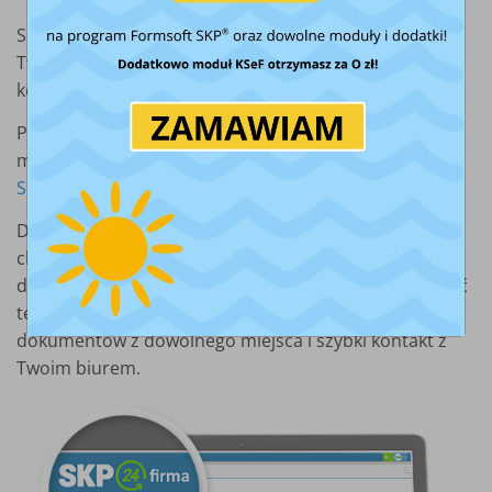
SKP24 Connect Firma to wygodne narzędzie pracy dla
Twojej firmy. Bez limitów ilości dokumentów,
kontrahentów i produktów.
Przeczytaj, jak w codziennej pracy wykorzystasz
możliwości
SKP24 Connect Firma >
Dzięki SKP24 Connect otrzymujesz dostęp do własnej
chmury, z której możesz wystawiać faktury, wysyłać je
do KSeF, a także pobierać faktury zakupowe i oznaczać
te do zaksięgowania. Zyskujesz dostęp do swoich
dokumentów z dowolnego miejsca i szybki kontakt z
Twoim biurem.