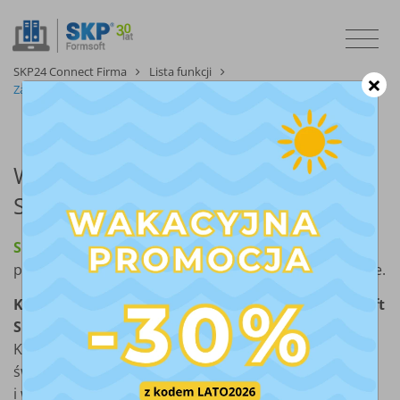
SKP24 Connect Firma
Lista funkcji
×
Zapis faktur do PDF i wysyłka emailem
Wysyłka faktur online z Chmury
SKP
®
SKP24 Connect Firma
to przyjazny, ułatwiający
prowadzenie firmy moduł do wystawiania faktur online.
Kompleksowa usługa on-line do programu Formsoft
SKP
gotowa na KSeF
. Bądź w kontakcie ze swoim
®
Księgowym na okrągło, z dowolnego miejsca na
świecie! Wymieniajcie dokumenty bezpiecznie
i wygodnie.