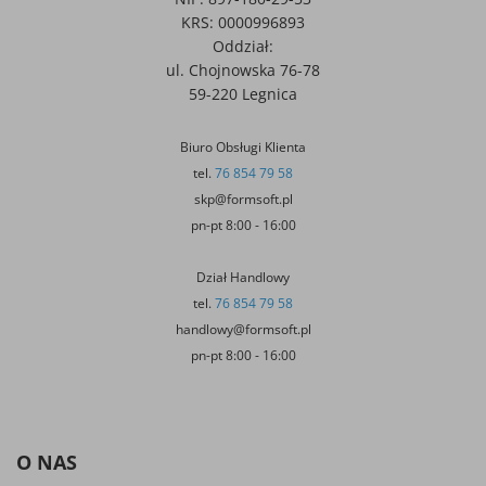
KRS: 0000996893
Oddział:
ul. Chojnowska 76-78
59-220 Legnica
Biuro Obsługi Klienta
tel.
76 854 79 58
skp@formsoft.pl
pn-pt 8:00 - 16:00
Dział Handlowy
tel.
76 854 79 58
handlowy@formsoft.pl
pn-pt 8:00 - 16:00
O NAS