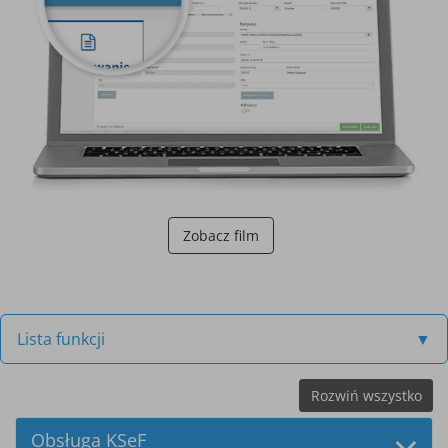
Zobacz film
Lista funkcji
▼
Rozwiń wszystko
Obsługa KSeF